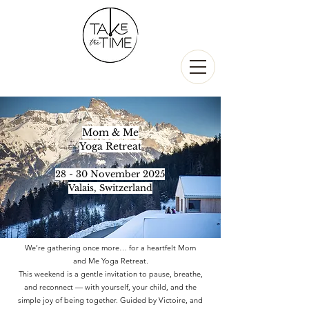
Mom & Me
Yoga Retreat
28 - 30 November 2025
Valais, Switzerland
We’re gathering once more… for a heartfelt Mom
and Me Yoga Retreat.
This weekend is a gentle invitation to pause, breathe,
and reconnect — with yourself, your child, and the
simple joy of being together. Guided by Victoire, and