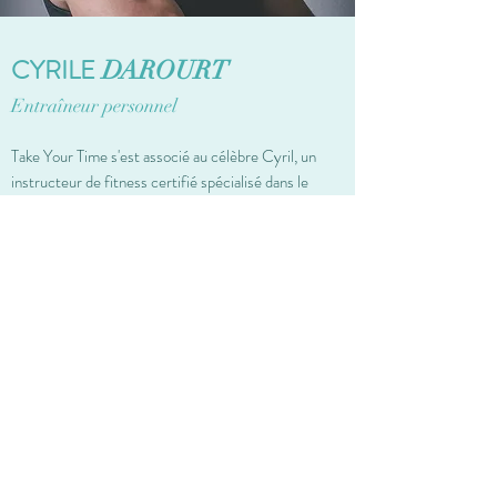
CYRILE
DAROURT
Entraîneur personnel
Take Your Time s'est associé au célèbre Cyril, un
instructeur de fitness certifié spécialisé dans le
fitness, la musculation et le bien-être. En tant
que co-fondateur de la société genevoise 372
Sarl, il a perfectionné ses talents dans divers
domaines, notamment l'entraînement personnel,
l'aquabike et l'enseignement de la natation aux
enfants. Toujours étudiant, Cyril aime se mettre
au défi et savoure le fait de voir ses clients
progresser. Cyril a une façon de toujours vous
garder motivé pendant un cours d'exercice même
les jours les plus difficiles, son niveau d'énergie
vous maintiendra jusqu'à ce que vous soyez prêt à
lâcher.