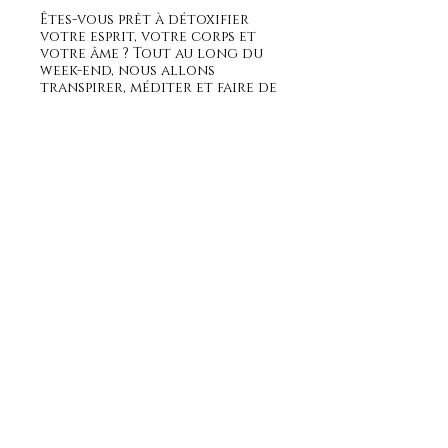
Êtes-vous prêt à détoxifier
votre esprit, votre corps et
votre âme ? Tout au long du
week-end, nous allons
transpirer, méditer et faire de
la randonnée dans les
montagnes de Suisse.
Ce qui est inclus dans le prix :
Séjour de 3 nuits à
l'Hôtel du Lac
Tous les repas et boissons
7 circuits
d'entraînement et cours
de yoga
nombreuses randonnées
Suivez-nous sur
en montagne
et plein de surprises
L'Hôtel : Boutique hôtel situé
au coeur des montagnes de
termes et conditions
Bretaye au-dessus de Villars, à
1800m d'altitude, l'Hôtel du
©2021 par Prends le temps. Fièrement créé avec
Lac est exclusif à bien des
Wix.com