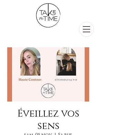
Éveillez vos
sens
sam. 05 nov.
  |  
Sa rue